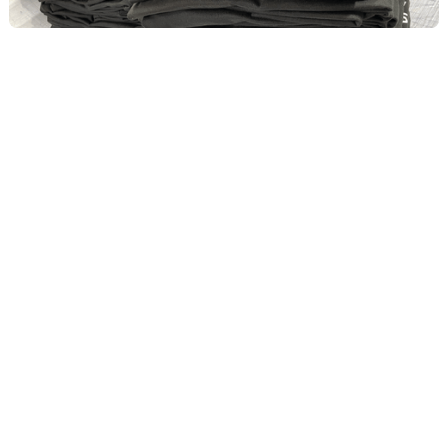
Wir realisieren Textildruck primär für Serien ab zehn Stück. Diese
Mindestmenge ermöglicht eine wirtschaftliche Produktion und
gleichbleibende Qualität. Nachbestellungen sind jederzeit möglich,
auch in angepassten Stückzahlen.