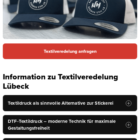
Textilveredelung anfragen
Information zu Textilveredelung
Lübeck
Textildruck als sinnvolle Alternative zur Stickerei
Textildruck eignet sich besonders für Motive, die mit Stickerei
DTF-Textildruck – moderne Technik für maximale
technisch nicht oder nur eingeschränkt umsetzbar sind.
Gestaltungsfreiheit
Farbverläufe, großflächige Designs oder sehr feine Details lassen
sich im Druck deutlich präziser darstellen. Gerade bei modernen